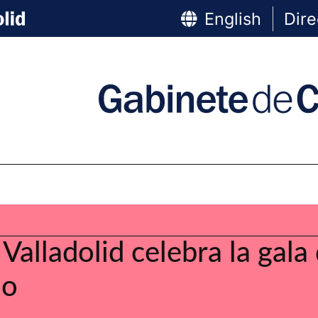
English
Dire
Valladolid celebra la gal
ño