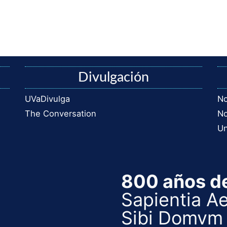
Divulgación
UVaDivulga
No
The Conversation
No
Un
800 años d
Sapientia Ae
Sibi Domvm