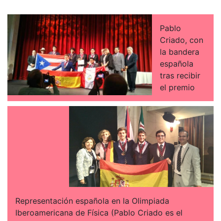
Pablo
Criado, con
la bandera
española
tras recibir
el premio
Representación española en la Olimpiada
Iberoamericana de Física (Pablo Criado es el