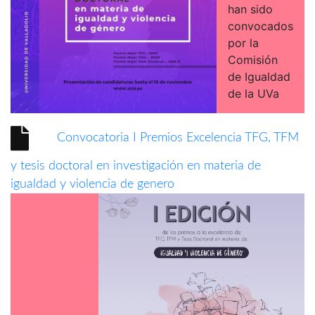
han sido
convocados
por la
Comisión
de Igualdad
de la UVa
Convocatoria I Premios Excelencia TFG, TFM
y tesis doctoral en investigación en materia de
igualdad y violencia de genero