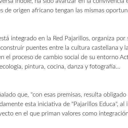
versa índole, ha sido avanzar en la convivencia
es de origen africano tengan las mismas oportuni
 está integrado en la Red Pajarillos, organiza p
nstruir puentes entre la cultura castellana y la
s en el proceso de cambio social de su entorno A
, ecología, pintura, cocina, danza y fotografía…
ñalado que, "con esas premisas, resulta obligad
amente esta iniciativa de "Pajarillos Educa", al 
ecto en el que priman valores como integración,