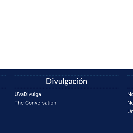
Divulgación
UVaDivulga
No
The Conversation
No
Un