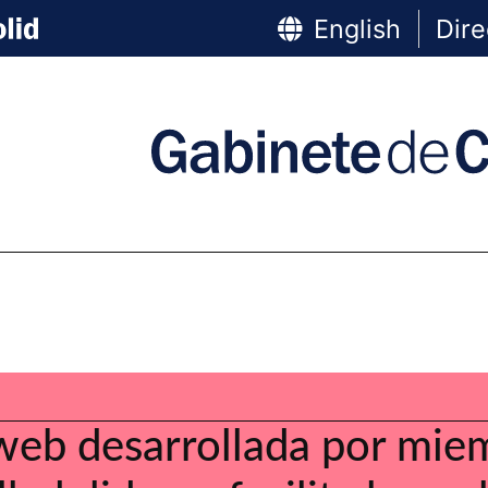
English
Dire
eb desarrollada por miem